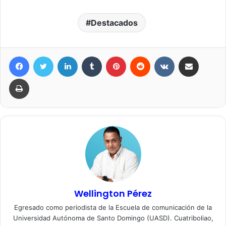
Destacados
Facebook
Twitter
LinkedIn
Tumblr
Pinterest
Reddit
VKontakte
Compartir por correo elec
Imprimir
Wellington Pérez
Egresado como periodista de la Escuela de comunicación de la
Universidad Autónoma de Santo Domingo (UASD). Cuatriboliao,