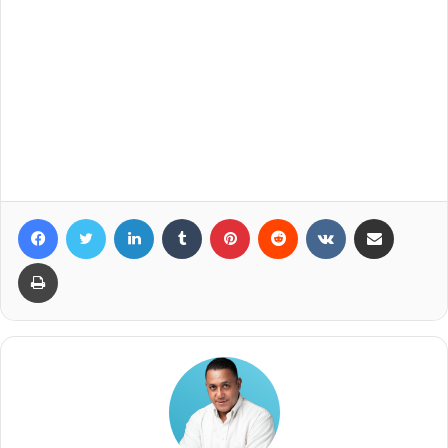
Facebook
Twitter
LinkedIn
Tumblr
Pinterest
Reddit
VKontakte
Compartir por correo elec
Imprimir