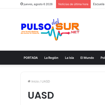
jueves, agosto 6 2026
Noticias de última hora
PORTADA
La Región
La Isla
El Mundo
Pol
Inicio
/
UASD
UASD