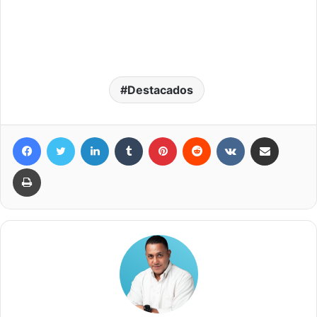
Destacados
Facebook
Twitter
LinkedIn
Tumblr
Pinterest
Reddit
VKontakte
Compartir por correo elec
Imprimir