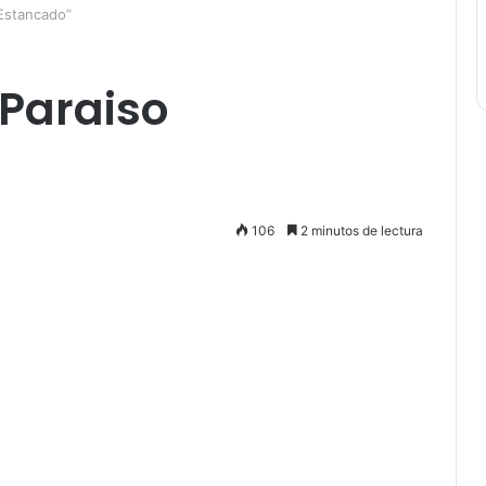
 Estancado”
 Paraiso
106
2 minutos de lectura