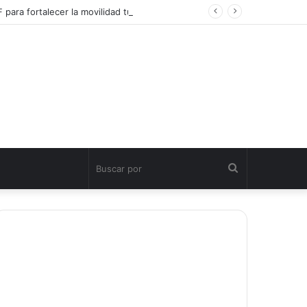
Transportistas, pieza clave del turismo: David Collado firma acuerdo con la ITF para fortalecer la movilidad turística sostenible
Buscar
por