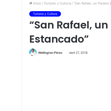
Inicio
/
Turismo y Cultura
/
“San Rafael, un Paraiso
Turismo y Cultura
“San Rafael, un
Estancado”
Wellington Pérez
abril 27, 2018