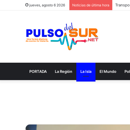
Transpor
jueves, agosto 6 2026
Noticias de última hora
PORTADA
La Región
La Isla
El Mundo
Pol