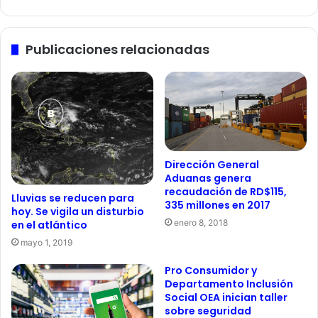
Publicaciones relacionadas
Dirección General
Aduanas genera
recaudación de RD$115,
Lluvias se reducen para
335 millones en 2017
hoy. Se vigila un disturbio
enero 8, 2018
en el atlántico
mayo 1, 2019
Pro Consumidor y
Departamento Inclusión
Social OEA inician taller
sobre seguridad