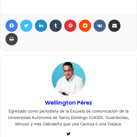
Facebook
Twitter
LinkedIn
Tumblr
Pinterest
Reddit
VKontakte
Compartir por correo elec
Imprimir
Wellington Pérez
Egresado como periodista de la Escuela de comunicación de la
Universidad Autónoma de Santo Domingo (UASD). Cuatriboliao,
Minoso y más Cabraleño que una Cachua o una Viejaca.
Twitter