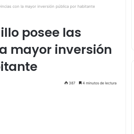
vincias con la mayor inversión pública por habitante
illo posee las
la mayor inversión
itante
387
4 minutos de lectura