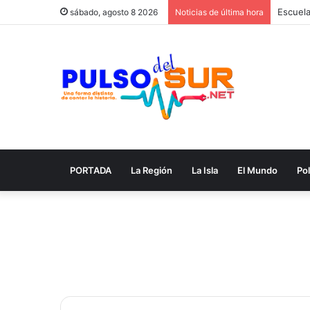
sábado, agosto 8 2026
Noticias de última hora
PORTADA
La Región
La Isla
El Mundo
Pol