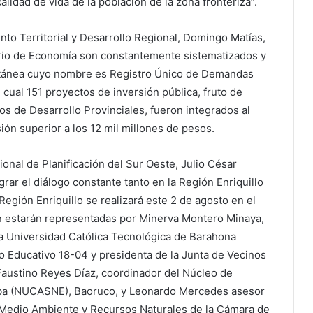
idad de vida de la población de la zona fronteriza”.
to Territorial y Desarrollo Regional, Domingo Matías,
erio de Economía son constantemente sistematizados y
antánea cuyo nombre es Registro Único de Demandas
 cual 151 proyectos de inversión pública, fruto de
s de Desarrollo Provinciales, fueron integrados al
ón superior a los 12 mil millones de pesos.
ional de Planificación del Sur Oeste, Julio César
grar el diálogo constante tanto en la Región Enriquillo
Región Enriquillo se realizará este 2 de agosto en el
n estarán representadas por Minerva Montero Minaya,
a Universidad Católica Tecnológica de Barahona
to Educativo 18-04 y presidenta de la Junta de Vecinos
 Faustino Reyes Díaz, coordinador del Núcleo de
Neiba (NUCASNE), Baoruco, y Leonardo Mercedes asesor
 Medio Ambiente y Recursos Naturales de la Cámara de