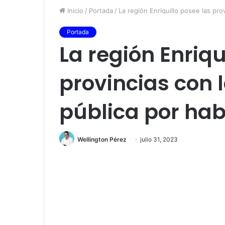
Inicio
/
Portada
/
La región Enriquillo posee las pro
Portada
La región Enriqu
provincias con 
pública por hab
Wellington Pérez
julio 31, 2023