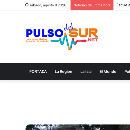
sábado, agosto 8 2026
Noticias de última hora
PORTADA
La Región
La Isla
El Mundo
Pol