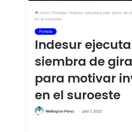
Inicio
/
Portada
/
Indesur ejecutará plan piloto de s
en el suroeste
Portada
Indesur ejecuta
siembra de giras
para motivar in
en el suroeste
Wellington Pérez
julio 7, 2022