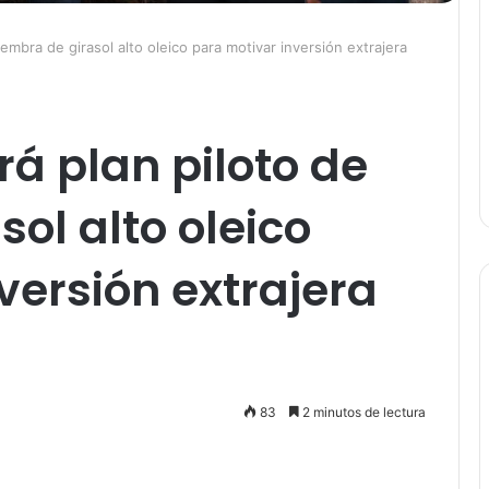
iembra de girasol alto oleico para motivar inversión extrajera
rá plan piloto de
ol alto oleico
versión extrajera
83
2 minutos de lectura