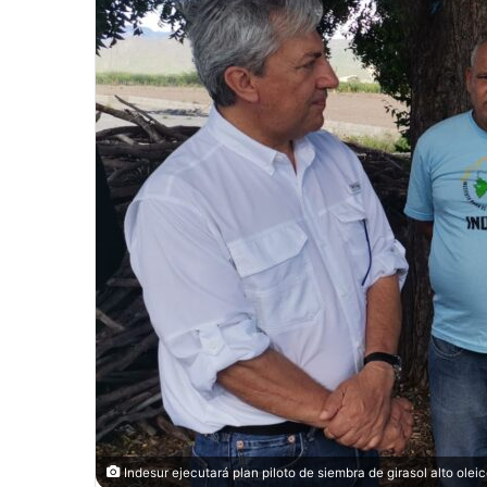
Indesur ejecutará plan piloto de siembra de girasol alto oleic