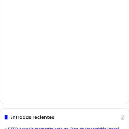
Entradas recientes
ETED anuncia mantenimiento en línea de transmisión; habrá