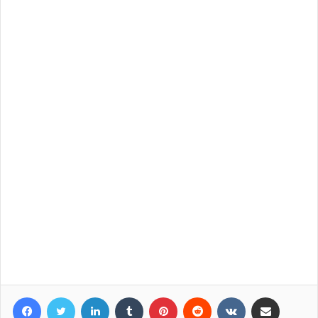
Facebook
Twitter
LinkedIn
Tumblr
Pinterest
Reddit
VKontakte
Compartir por correo elec