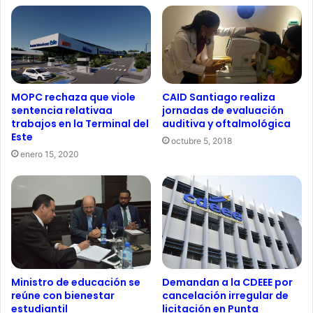
MOPC rechaza que viole
CAID Santiago realiza
sentencia relativaa
jornadas de evaluación
trabajos en la Terminal del
auditiva y oftalmológica
Este
octubre 5, 2018
enero 15, 2020
Ministro de educación se
Demandan a la CDEEE por
reúne con bienestar
cancelación irregular de
estudiantil
licitación en Punta