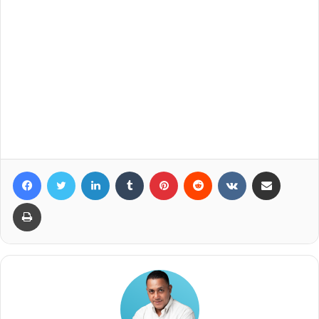
Facebook
Twitter
LinkedIn
Tumblr
Pinterest
Reddit
VKontakte
Compartir por correo elec
Imprimir