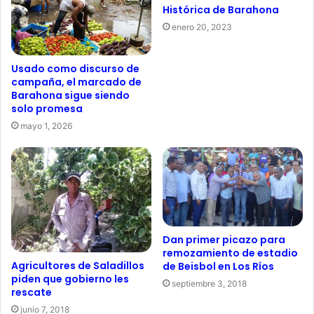
Histórica de Barahona
enero 20, 2023
Usado como discurso de
campaña, el marcado de
Barahona sigue siendo
solo promesa
mayo 1, 2026
Dan primer picazo para
remozamiento de estadio
Agricultores de Saladillos
de Beisbol en Los Ríos
piden que gobierno les
septiembre 3, 2018
rescate
junio 7, 2018