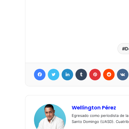
D
Facebook
Twitter
LinkedIn
Tumblr
Pinterest
Reddit
Wellington Pérez
Egresado como periodista de l
Santo Domingo (UASD). Cuatrib