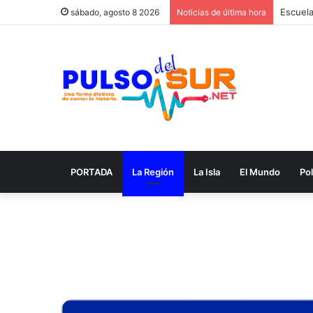
sábado, agosto 8 2026
Noticias de última hora
PORTADA
La Región
La Isla
El Mundo
Pol