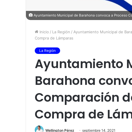
Ayuntamiento Municipal de Barahona convoca a Proceso C
Inicio
/
La Región
/
Ayuntamiento Municipal de Bar
Compra de Lámparas
La Región
Ayuntamiento M
Barahona convo
Comparación de
Compra de Lá
Wellington Pérez
septiembre 14, 2021