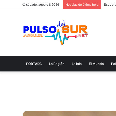
sábado, agosto 8 2026
Noticias de última hora
PORTADA
La Región
La Isla
El Mundo
Pol